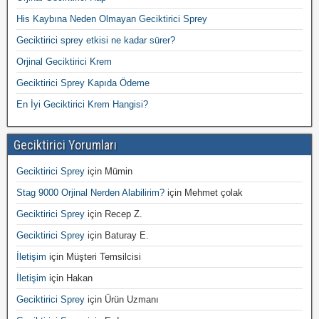
His Kaybına Neden Olmayan Geciktirici Sprey
Geciktirici sprey etkisi ne kadar sürer?
Orjinal Geciktirici Krem
Geciktirici Sprey Kapıda Ödeme
En İyi Geciktirici Krem Hangisi?
Geciktirici Yorumları
Geciktirici Sprey
için
Mümin
Stag 9000 Orjinal Nerden Alabilirim?
için
Mehmet çolak
Geciktirici Sprey
için
Recep Z.
Geciktirici Sprey
için
Baturay E.
İletişim
için
Müşteri Temsilcisi
İletişim
için
Hakan
Geciktirici Sprey
için
Ürün Uzmanı