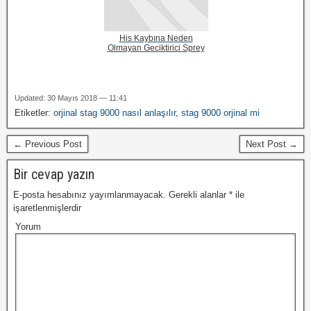
His Kaybına Neden
Olmayan Geciktirici Sprey
Updated: 30 Mayıs 2018 — 11:41
Etiketler:
orjinal stag 9000 nasıl anlaşılır
,
stag 9000 orjinal mi
← Previous Post
Next Post →
Bir cevap yazın
E-posta hesabınız yayımlanmayacak.
Gerekli alanlar
*
ile
işaretlenmişlerdir
Yorum